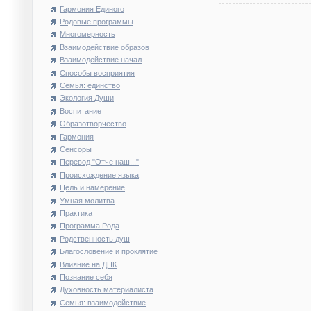
Гармония Единого
Родовые программы
Многомерность
Взаимодействие образов
Взаимодействие начал
Способы восприятия
Семья: единство
Экология Души
Воспитание
Образотворчество
Гармония
Сенсоры
Перевод "Отче наш..."
Происхождение языка
Цель и намерение
Умная молитва
Практика
Программа Рода
Родственность душ
Благословение и проклятие
Влияние на ДНК
Познание себя
Духовность материалиста
Семья: взаимодействие