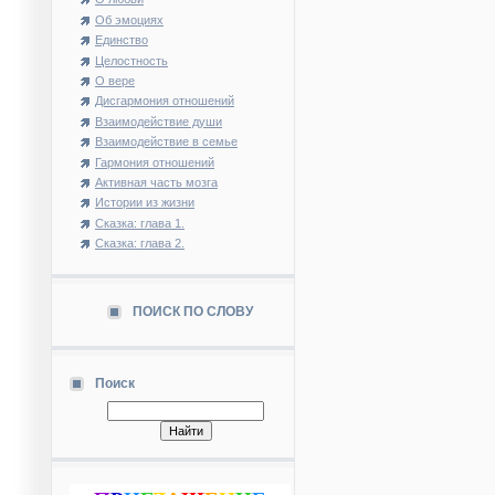
Об эмоциях
Единство
Целостность
О вере
Дисгармония отношений
Взаимодействие души
Взаимодействие в семье
Гармония отношений
Активная часть мозга
Истории из жизни
Сказка: глава 1.
Сказка: глава 2.
ПОИСК ПО СЛОВУ
Поиск