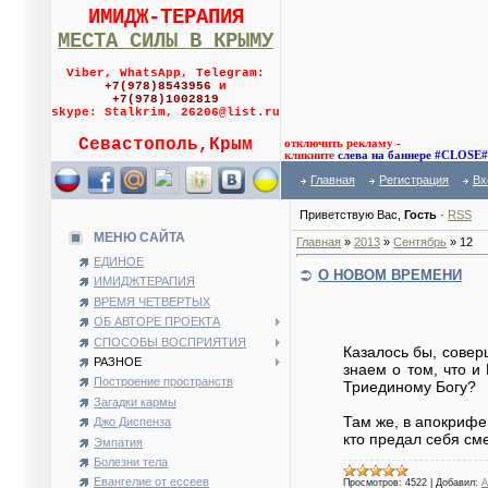
ИМИДЖ-ТЕРАПИЯ
МЕСТА СИЛЫ В КРЫМУ
Viber, WhatsApp, Telegram:
+7(978)8543956
и
+7(978)1002819
skype: Stalkrim, 26206@list.ru
Севастополь,Крым
отключить рекламу -
кликните
слева на баннере #CLOSE#
Главная
Регистрация
Вх
Приветствую Вас
,
Гость
·
RSS
МЕНЮ САЙТА
Главная
»
2013
»
Сентябрь
»
12
ЕДИНОЕ
О НОВОМ ВРЕМЕНИ
ИМИДЖТЕРАПИЯ
ВРЕМЯ ЧЕТВЕРТЫХ
ОБ АВТОРЕ ПРОЕКТА
СПОСОБЫ ВОСПРИЯТИЯ
Казалось бы, совер
РАЗНОЕ
знаем о том, что и
Построение пространств
Триединому Богу?
Загадки кармы
Там же, в апокрифе,
Джо Диспенза
кто предал себя см
Эмпатия
Болезни тела
Евангелие от ессеев
Просмотров:
4522
|
Добавил:
A