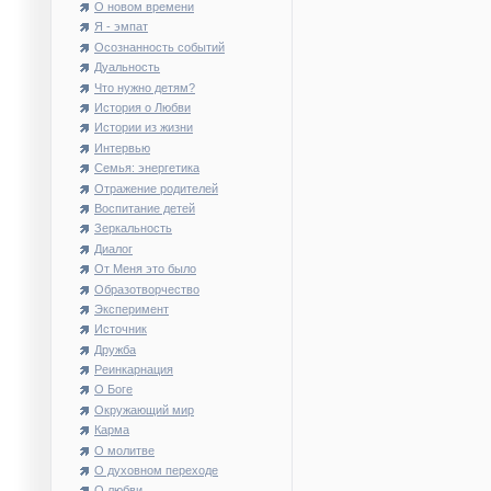
О новом времени
Я - эмпат
Осознанность событий
Дуальность
Что нужно детям?
История о Любви
Истории из жизни
Интервью
Семья: энергетика
Отражение родителей
Воспитание детей
Зеркальность
Диалог
От Меня это было
Образотворчество
Эксперимент
Источник
Дружба
Реинкарнация
О Боге
Окружающий мир
Карма
О молитве
О духовном переходе
О любви