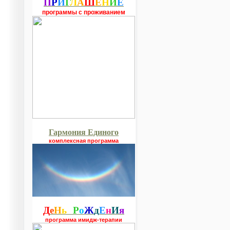
П
Р
И
Г
Л
А
Ш
Е
Н
И
Е
программы с проживанием
Гармония Единого
комплексная программа
Д
е
Н
ь
Р
о
Ж
д
Е
н
И
я
программа имидж-терапии