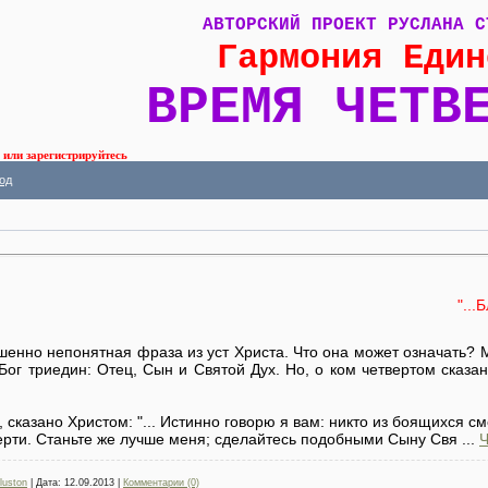
АВТОРСКИЙ ПРОЕКТ РУСЛАНА С
Гармония Един
ВРЕМЯ ЧЕТВ
или зарегистрируйтесь
од
"...
шенно непонятная фраза из уст Христа. Что она может означать? 
 Бог триедин: Отец, Сын и Святой Дух. Но, о ком четвертом сказ
 сказано Христом: "... Истинно говорю я вам: никто из боящихся с
ерти. Станьте же лучше меня; сделайтесь подобными Сыну Свя
...
Ч
luston
|
Дата:
12.09.2013
|
Комментарии (0)