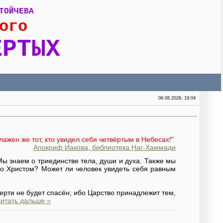
ТОЙЧЕВА
ого
ЕРТЫХ
06.08.2026, 19:04
Блажен же тот, кто увидел себя четвёртым в Небесах!"
Апокриф Иакова, библиотека Наг-Хаммади
Мы знаем о триединстве тела, души и духа. Также мы
ано Христом? Может ли человек увидеть себя равным
мерти не будет спасён; ибо Царство принадлежит тем,
итать дальше »